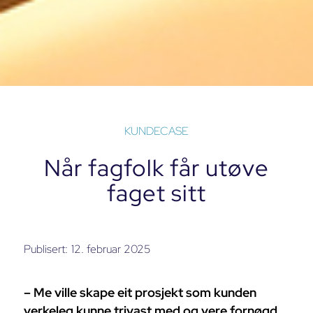
KUNDECASE
Når fagfolk får utøve
faget sitt
Publisert:
12. februar 2025
– Me ville skape eit prosjekt som kunden
verkeleg kunne trivast med og vere fornøgd