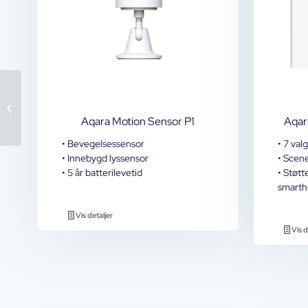
ID Lock Zigbee modul
til 150/202
Aqara Motion Sensor P1
Aqar
• Bevegelsessensor
• 7 val
• Innebygd lyssensor
• Scen
• 5 år batterilevetid
• Støtt
smarth
Vis detaljer
Vis d