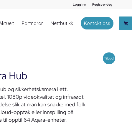
Logg inn
Registrer deg
Aktuelt
Partnarar
Nettbutikk
Kontakt oss
Tilbud!
ra Hub
b og sikkerhetskamera i ett.
el, 1080p videokvalitet og infrarødt
delse slik at man kan snakke med folk
loud-opptak eller innspilling på
 til opptil 64 Aqara-enheter.