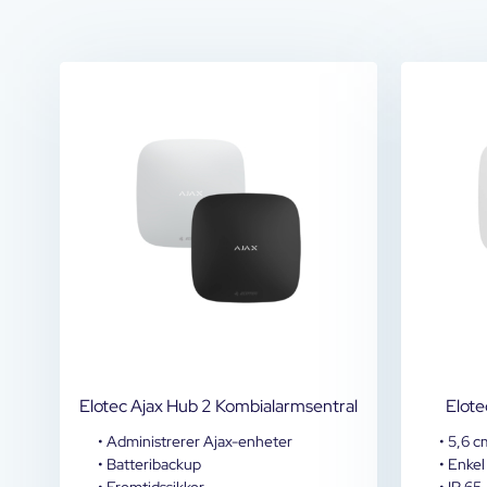
Elotec Ajax Hub 2 Kombialarmsentral
Elote
• Administrerer Ajax-enheter
• 5,6 c
• Batteribackup
• Enkel
• Fremtidssikker
• IP 65