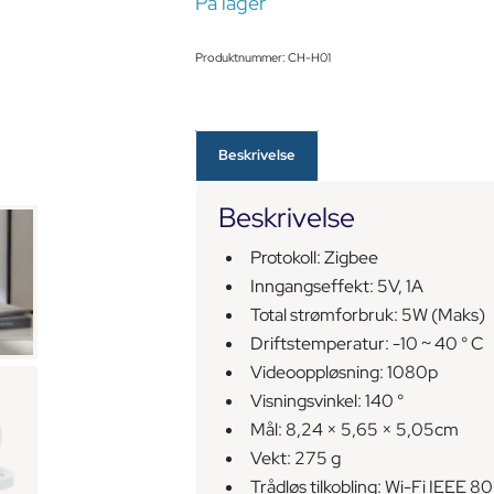
På lager
Produktnummer:
CH-H01
Beskrivelse
Beskrivelse
Protokoll: Zigbee
Inngangseffekt: 5V, 1A
Total strømforbruk: 5W (Maks)
Driftstemperatur: -10 ~ 40 ° C
Videooppløsning: 1080p
Visningsvinkel: 140 °
Mål: 8,24 × 5,65 × 5,05cm
Vekt: 275
g
Trådløs tilkobling: Wi-Fi IEEE 8