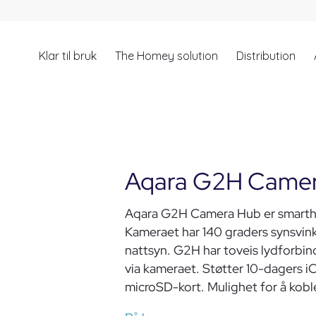
Klar til bruk
The Homey solution
Distribution
Aqara G2H Came
Aqara G2H Camera Hub er smarthu
Kameraet har 140 graders synsvink
nattsyn. G2H har toveis lydforbin
via kameraet. Støtter 10-dagers iC
microSD-kort. Mulighet for å koble