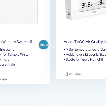
a Wireless Switch H1
Aqara TVOC Air Quality 
Tilbud!
gfrie scener
• Måler temperatur og luftfu
er for Tunable White
• Holder oversikt over luftkva
er flere
• Støtte for Apple HomeKit
ussentraler
Vis detaljer
etaljer