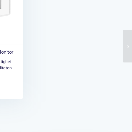
Monitor
ktighet
liteten