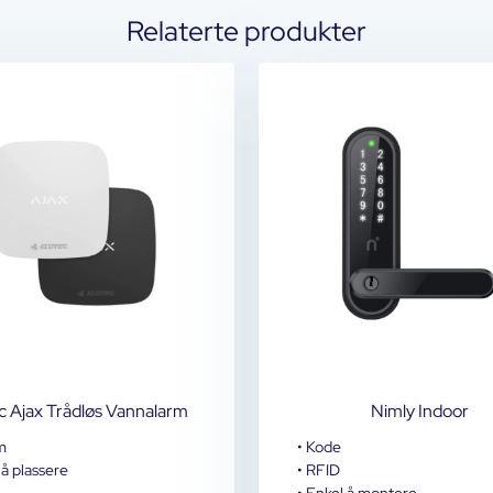
Relaterte produkter
c Ajax Trådløs Vannalarm
Nimly Indoor
m
• Kode
 å plassere
• RFID
• Enkel å montere