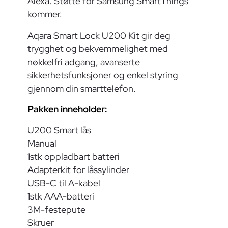
Alexa. Støtte for Samsung SmartThings
kommer.
Aqara Smart Lock U200 Kit gir deg
trygghet og bekvemmelighet med
nøkkelfri adgang, avanserte
sikkerhetsfunksjoner og enkel styring
gjennom din smarttelefon.
Pakken inneholder:
U200 Smart lås
Manual
1stk oppladbart batteri
Adapterkit for låssylinder
USB-C til A-kabel
1stk AAA-batteri
3M-festepute
Skruer