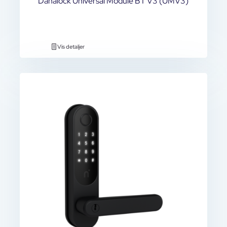
Danalock Universal Module BT V3 (UMV3)
Vis detaljer