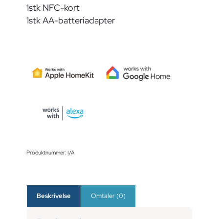
1stk NFC-kort
1stk AA-batteriadapter
Produktnummer:
I/A
Beskrivelse
Omtaler (0)