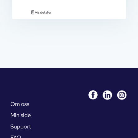
Vis detaljer
Om oss
Min side
Support
FAQ