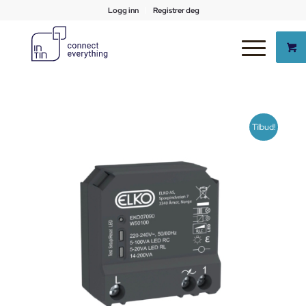
Logg inn
Registrer deg
Tilbud!