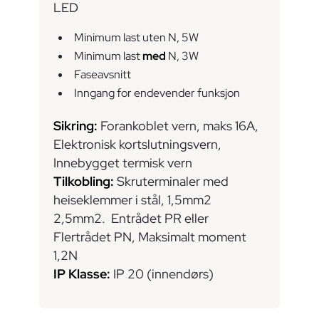
LED
Minimum last uten N, 5W
Minimum last
med
N, 3W
Faseavsnitt
Inngang for endevender funksjon
Sikring:
Forankoblet vern, maks 16A,
Elektronisk kortslutningsvern,
Innebygget termisk vern
Tilkobling:
Skruterminaler med
heiseklemmer i stål, 1,5mm2
2,5mm2. Entrådet PR eller
Flertrådet PN, Maksimalt moment
1,2N
IP Klasse:
IP 20 (innendørs)